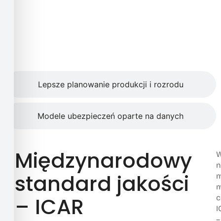
Lepsze planowanie produkcji i rozrodu
Modele ubezpieczeń oparte na danych
Międzynarodowy
W
n
standard jakości
m
m
– ICAR
c
I
–