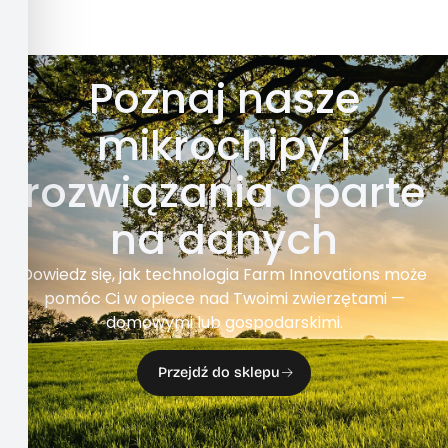
Poznaj nasze
mikrochipy i
rozwiązania oparte
na danych
Dowiedz się, jak technologia Farm Innovations może
pomóc Ci w opiece nad Twoimi zwierzętami —
domowymi lub gospodarskimi.
Przejdź do sklepu