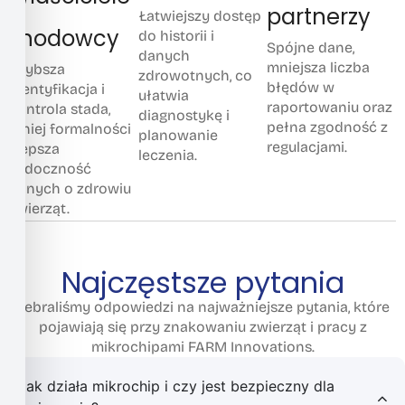
partnerzy
Łatwiejszy dostęp
i hodowcy
do historii i
Spójne dane,
danych
mniejsza liczba
Szybsza
zdrowotnych, co
błędów w
identyfikacja i
ułatwia
raportowaniu oraz
kontrola stada,
diagnostykę i
pełna zgodność z
mniej formalności
planowanie
regulacjami.
i lepsza
leczenia.
widoczność
danych o zdrowiu
zwierząt.
Najczęstsze pytania
Zebraliśmy odpowiedzi na najważniejsze pytania, które
pojawiają się przy znakowaniu zwierząt i pracy z
mikrochipami FARM Innovations.
Jak działa mikrochip i czy jest bezpieczny dla