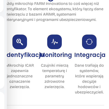
Każdy mikrochip FARM Innovations to coś więcej niż
identyfikator. To element ekosystemu, który łączy dane
o zwierzęciu z bazami ARiMR, systemami
weterynaryjnymi i programami ubezpieczeniowymi.
Identyfikacja
Monitoring
Integracja
Mikrochip ICAR
Czujniki mierzą
Dane trafiają do
zapewnia
temperaturę i
systemów,
jednoznaczne
parametry
które wspierają
oznaczenie
zdrowotne
decyzje
zwierzęcia.
zwierzęcia.
hodowców i
ubezpieczycieli.