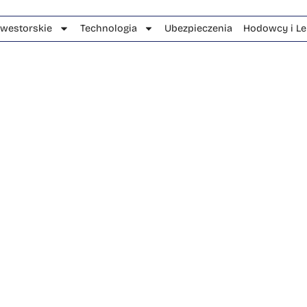
nwestorskie
Technologia
Ubezpieczenia
Hodowcy i Le
takt z inwesto