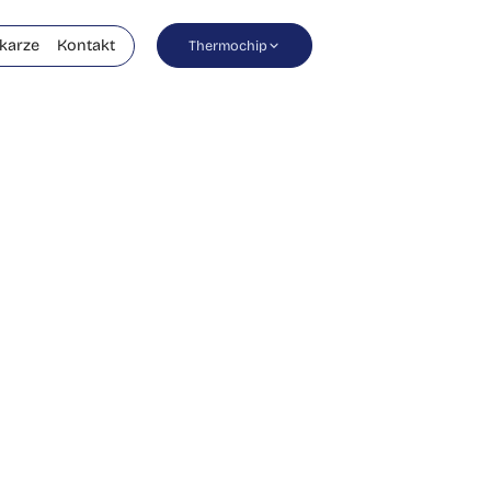
karze
Kontakt
Thermochip
rami