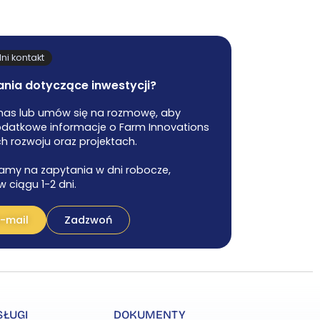
ni kontakt
nia dotyczące inwestycji?
nas lub umów się na rozmowę, aby
datkowe informacje o Farm Innovations
ch rozwoju oraz projektach.
my na zapytania w dni robocze,
 ciągu 1-2 dni.
e-mail
Zadzwoń
SŁUGI
DOKUMENTY