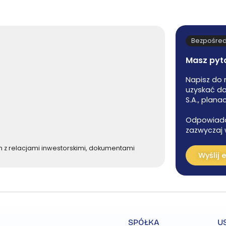
Bezpośred
Masz pyta
Napisz do 
uzyskać do
S.A., plana
Odpowiada
zazwyczaj w
 z relacjami inwestorskimi, dokumentami
Wyślij 
SPÓŁKA
U