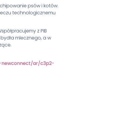
 chipowanie psów i kotów.
apleczu technologicznemu
Współpracujemy z PIB
a bydła mlecznego, a w
zące.
ek-newconnect/ar/c3p2-