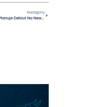
Następny
ISBnews: Farm Innovations Planuje Debiut Na NewConnect W Pierwszym Kwartale 2026 Roku