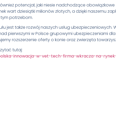
również potencjał, jaki niesie nadchodzące obowiązkowe
ek wart dziesiątki milionów złotych, a dzięki naszemu z
 tym potrzebom.
u jest także rozwój naszych usług ubezpieczeniowych. 
a nad pierwszymi w Polsce grupowymi ubezpieczeniami dl
emy rozszerzenie oferty o konie oraz zwierzęta towarzys
zytać tutaj:
l/polska-innowacja-w-vet-tech-firma-wkracza-na-ryn