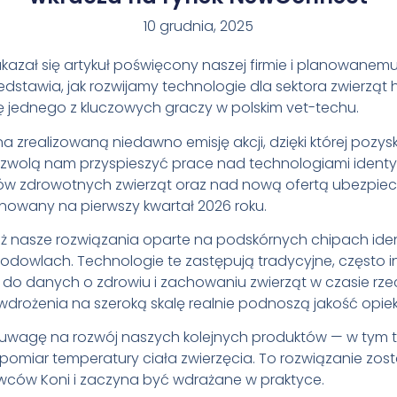
10 grudnia, 2025
 ukazał się artykuł poświęcony naszej firmie i planowanem
dstawia, jak rozwijamy technologie dla sektora zwierząt
jednego z kluczowych graczy w polskim vet-techu.
 zrealizowaną niedawno emisję akcji, dzięki której pozysk
pozwolą nam przyspieszyć prace nad technologiami identy
w zdrowotnych zwierząt oraz nad nową ofertą ubezpiec
owany na pierwszy kwartał 2026 roku.
eż nasze rozwiązania oparte na podskórnych chipach iden
hodowlach. Technologie te zastępują tradycyjne, często 
o danych o zdrowiu i zachowaniu zwierząt w czasie rze
wdrożenia na szeroką skalę realnie podnoszą jakość opieki
ż uwagę na rozwój naszych kolejnych produktów — w tym 
 pomiar temperatury ciała zwierzęcia. To rozwiązanie zo
owców Koni i zaczyna być wdrażane w praktyce.