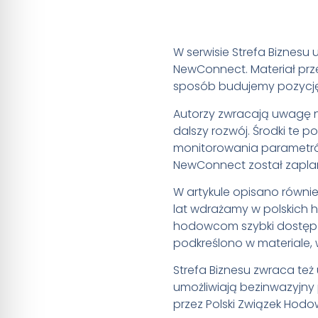
W serwisie Strefa Biznesu
NewConnect. Materiał prze
sposób budujemy pozycję 
Autorzy zwracają uwagę na
dalszy rozwój. Środki te 
monitorowania parametró
NewConnect został zaplan
W artykule opisano równi
lat wdrażamy w polskich 
hodowcom szybki dostęp d
podkreślono w materiale, 
Strefa Biznesu zwraca te
umożliwiają bezinwazyjny
przez Polski Związek Hod