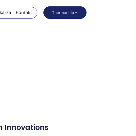
karze
Kontakt
Thermochip
m Innovations