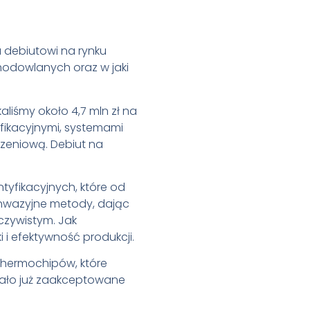
u debiutowi na rynku
 hodowlanych oraz w jaki
aliśmy około 4,7 mln zł na
fikacyjnymi, systemami
zeniową. Debiut na
tyfikacyjnych, które od
inwazyjne metody, dając
czywistym. Jak
 i efektywność produkcji.
thermochipów, które
stało już zaakceptowane