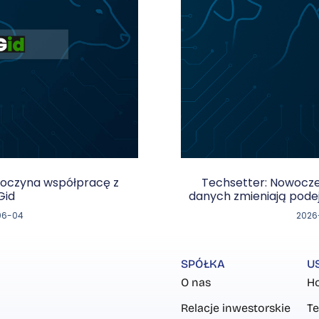
poczyna współpracę z
Techsetter: Nowocze
Gid
danych zmieniają podej
06-04
2026
SPÓŁKA
U
O nas
Ho
Relacje inwestorskie
Te