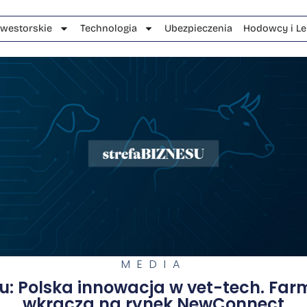
nwestorskie
Technologia
Ubezpieczenia
Hodowcy i Le
MEDIA
su: Polska innowacja w vet-tech. Far
wkracza na rynek NewConnect