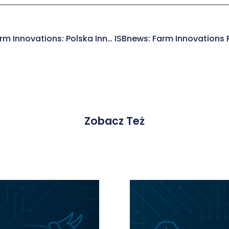
Strefa Inwestorów O Farm Innovations: Polska Innowacja W Vet-Tech Szykuje Się Do Debiutu Na NewConnect
Zobacz Też