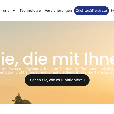
r uns
Technologie
Versicherungen
Züchter&Tierärzte
K
e, die mit Ihn
tützen die tägliche Arbeit von Tierhaltern, Tierärzten und Zücht
ntation und helfen, schneller auf die Bedürfnisse der Tiere zu rea
Sehen Sie, wie es funktioniert