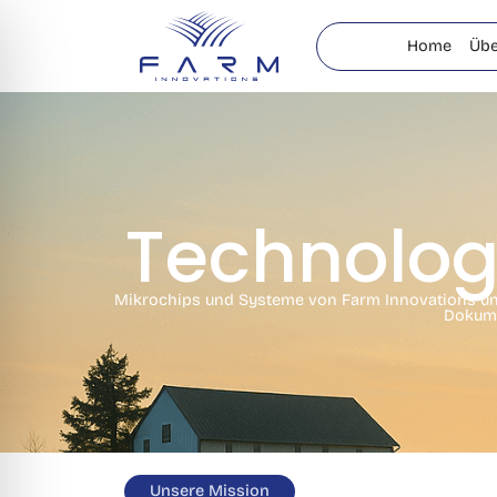
Home
Übe
Technologi
Mikrochips und Systeme von Farm Innovations unters
Dokume
Unsere Mission