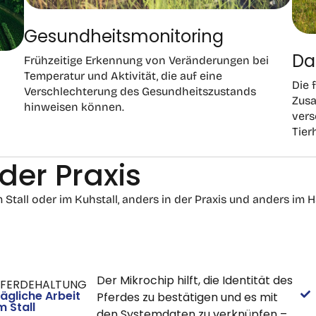
Gesundheitsmonitoring
Da
Frühzeitige Erkennung von Veränderungen bei
Temperatur und Aktivität, die auf eine
Die 
Verschlechterung des Gesundheitszustands
Zus
hinweisen können.
vers
Tierh
der Praxis
 Stall oder im Kuhstall, anders in der Praxis und anders im 
Der Mikrochip hilft, die Identität des
FERDEHALTUNG
ägliche Arbeit
Pferdes zu bestätigen und es mit
m Stall
den Systemdaten zu verknüpfen –