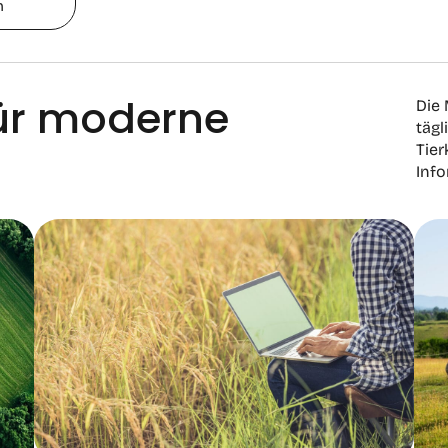
n
für moderne
Die 
tägl
Tie
Info