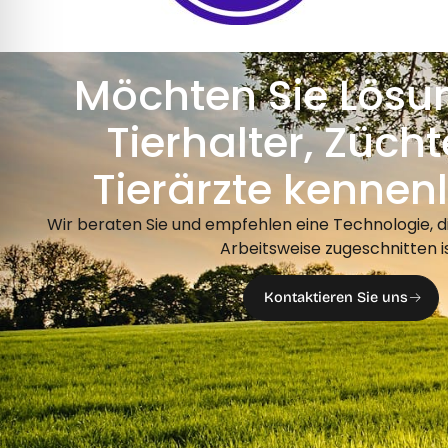
Möchten Sie Lösu
Tierhalter, Züch
Tierärzte kennen
Wir beraten Sie und empfehlen eine Technologie, die
Arbeitsweise zugeschnitten is
Kontaktieren Sie uns